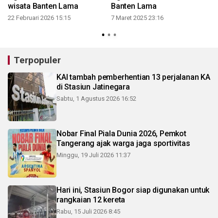
wisata Banten Lama
Banten Lama
2
22 Februari 2026 15:15
7 Maret 2025 23:16
Terpopuler
KAI tambah pemberhentian 13 perjalanan KA
di Stasiun Jatinegara
Sabtu, 1 Agustus 2026 16:52
Nobar Final Piala Dunia 2026, Pemkot
Tangerang ajak warga jaga sportivitas
Minggu, 19 Juli 2026 11:37
Hari ini, Stasiun Bogor siap digunakan untuk
rangkaian 12 kereta
Rabu, 15 Juli 2026 8:45