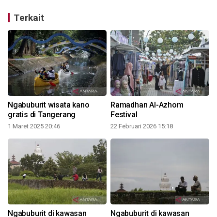
Terkait
Ngabuburit wisata kano
Ramadhan Al-Azhom
gratis di Tangerang
Festival
1 Maret 2025 20:46
22 Februari 2026 15:18
3
Ngabuburit di kawasan
Ngabuburit di kawasan