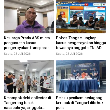
Keluarga Prada ABS minta
Polres Tangsel ungkap
pengusutan kasus
kasus pengeroyokan hingga
pengeroyokan transparan
tewasnya anggota TNI AD
Sabtu, 25 Juli 2026
Sabtu, 25 Juli 2026
S
a
Kelompok debt collector di
Pelaku penikam pedagang
Tangerang tusuk
kerupuk di Tangsel dibekuk
nasabahnya, anggota
polisi