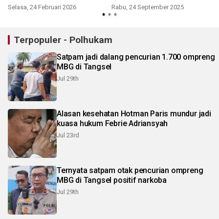
advokat
Selasa, 24 Februari 2026
Rabu, 24 September 2025
Terpopuler - Polhukam
Satpam jadi dalang pencurian 1.700 ompreng
MBG di Tangsel
Jul 29th
Alasan kesehatan Hotman Paris mundur jadi
kuasa hukum Febrie Adriansyah
Jul 23rd
Ternyata satpam otak pencurian ompreng
MBG di Tangsel positif narkoba
Jul 29th