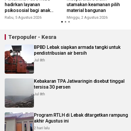
hadirkan layanan
utamakan keamanan pilih
psikososial bagi anak
material bangunan
penyintas gempa Sigi
Rabu, 5 Agustus 2026
Minggu, 2 Agustus 2026
K
Terpopuler - Kesra
BPBD Lebak siapkan armada tangki untuk
pendistribusian air bersih
Jul 8th
Kebakaran TPA Jatiwaringin disebut tinggal
tersisa 30 persen
Jul 8th
Program RTLH di Lebak ditargetkan rampung
akhir Agustus ini
2 hari lalu