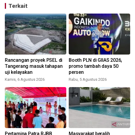
Terkait
Rancangan proyek PSEL di
Booth PLN di GIIAS 2026,
Tangerang masuk tahapan
promo tambah daya 50
uji kelayakan
persen
Kamis, 6 Agustus 2026
Rabu, 5 Agustus 2026
J
Pertamina Patra RJBB
Masyarakat beralih