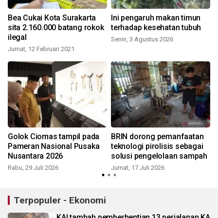
Bea Cukai Kota Surakarta
Ini pengaruh makan timun
sita 2.160.000 batang rokok
terhadap kesehatan tubuh
ilegal
Senin, 3 Agustus 2026
Jumat, 12 Februari 2021
R
Golok Ciomas tampil pada
BRIN dorong pemanfaatan
Pameran Nasional Pusaka
teknologi pirolisis sebagai
Nusantara 2026
solusi pengelolaan sampah
Rabu, 29 Juli 2026
Jumat, 17 Juli 2026
K
Terpopuler - Ekonomi
KAI tambah pemberhentian 13 perjalanan KA