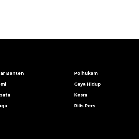
ar Banten
Polhukam
omi
Gaya Hidup
isata
Kesra
aga
Rilis Pers