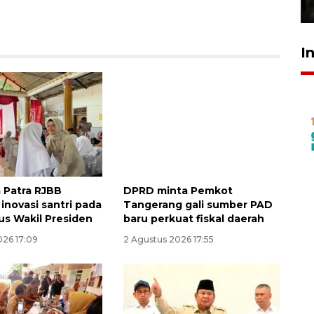
31 Juli 2026 17:40
I
 Patra RJBB
DPRD minta Pemkot
inovasi santri pada
Tangerang gali sumber PAD
us Wakil Presiden
baru perkuat fiskal daerah
026 17:09
2 Agustus 2026 17:55