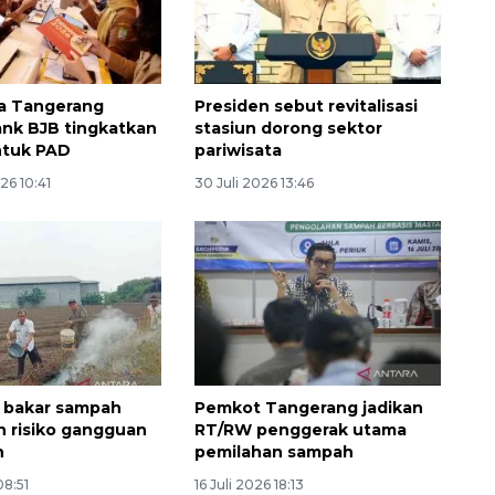
a Tangerang
Presiden sebut revitalisasi
nk BJB tingkatkan
stasiun dorong sektor
ntuk PAD
pariwisata
26 10:41
30 Juli 2026 13:46
Vaksin HPV untuk siswa laki-
laki
2026-08-06 06:30:00
l bakar sampah
Pemkot Tangerang jadikan
n risiko gangguan
RT/RW penggerak utama
n
pemilahan sampah
08:51
16 Juli 2026 18:13