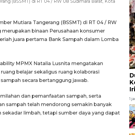
ang (BSSMT) di RT 04 / RW 08 Sudimara Barat, Kota
ber Mutiara Tangerang (BSSMT) di RT 04 / RW
ng merupakan binaan Perusahaan konsumer
 meriah juara pertama Bank Sampah dalam Lomba
ability MPMX Natalia Lusnita mengatakan
ang belajar sekaligus ruang kolaborasi
D
 sampah secara bertanggung jawab.
K
I
emilahan dan pemanfaatan sampah, serta
1 j
ngan sampah telah mendorong semakin banyak
ekadar limbah, tetapi sumber daya yang dapat