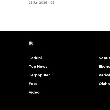
28 Juli 2026 11:05
Terkini
Seput
Top News
Ekon
Terpopuler
Pariw
Foto
Olahr
Video