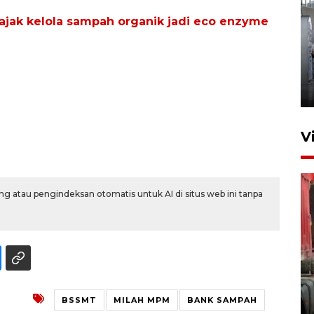
jak kelola sampah organik jadi eco enzyme
Kunjungan Lebaran di Rutan
Kelas IIB Serang
22 Maret 2026 21:26
V
g atau pengindeksan otomatis untuk AI di situs web ini tanpa
Kunjungi Cilegon, China lirik
potensi kerjasama di bidang
maritim
BSSMT
MILAH MPM
BANK SAMPAH