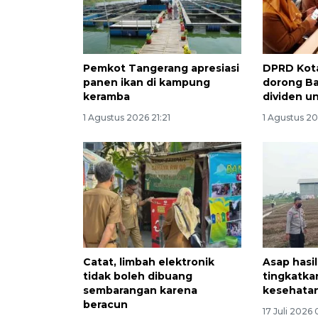
Pemkot Tangerang apresiasi
DPRD Kot
panen ikan di kampung
dorong Ba
keramba
dividen u
1 Agustus 2026 21:21
1 Agustus 20
Catat, limbah elektronik
Asap hasi
tidak boleh dibuang
tingkatka
sembarangan karena
kesehata
beracun
17 Juli 2026 