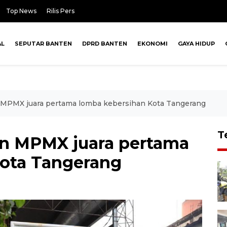
Top News
Rilis Pers
AL
SEPUTAR BANTEN
DPRD BANTEN
EKONOMI
GAYA HIDUP
MPMX juara pertama lomba kebersihan Kota Tangerang
T
n MPMX juara pertama
Kota Tangerang