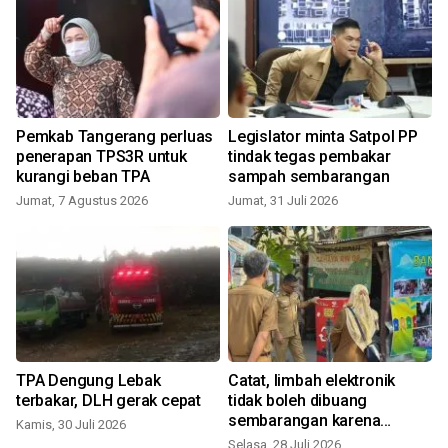
Pemkab Tangerang perluas
Legislator minta Satpol PP
penerapan TPS3R untuk
tindak tegas pembakar
kurangi beban TPA
sampah sembarangan
Jumat, 7 Agustus 2026
Jumat, 31 Juli 2026
S
TPA Dengung Lebak
Catat, limbah elektronik
terbakar, DLH gerak cepat
tidak boleh dibuang
sembarangan karena
Kamis, 30 Juli 2026
beracun
Selasa, 28 Juli 2026
R