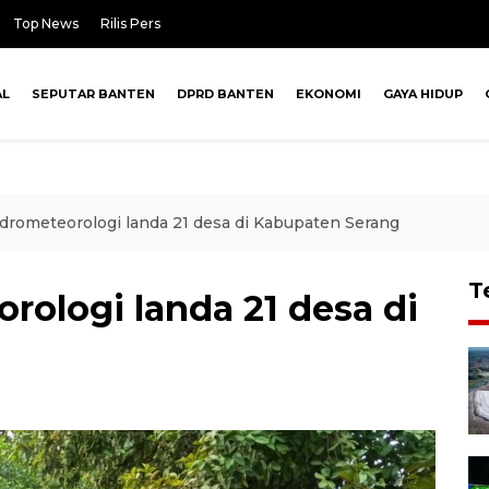
Top News
Rilis Pers
AL
SEPUTAR BANTEN
DPRD BANTEN
EKONOMI
GAYA HIDUP
drometeorologi landa 21 desa di Kabupaten Serang
T
ologi landa 21 desa di