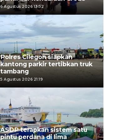
6 Agustus 2026 13:52
Polres Cilegon siapkan
kantong parkir tertibkan truk
tambang
5 Agustus 2026 21:19
ASDP terapkan sistem satu
pintu perdana di lima