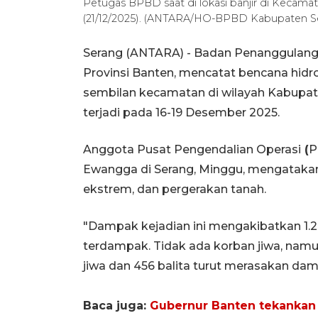
Petugas BPBD saat di lokasi banjir di Kecam
(21/12/2025). (ANTARA/HO-BPBD Kabupaten S
Serang (ANTARA) - Badan Penanggulang
Provinsi Banten, mencatat bencana hidr
sembilan kecamatan di wilayah Kabupate
terjadi pada 16-19 Desember 2025.
Anggota Pusat Pengendalian Operasi
(
P
Ewangga di Serang, Minggu, mengatakan j
ekstrem, dan pergerakan tanah.
"Dampak kejadian ini mengakibatkan 1.29
terdampak. Tidak ada korban jiwa, namu
jiwa dan 456 balita turut merasakan dam
Baca juga:
Gubernur Banten tekankan k