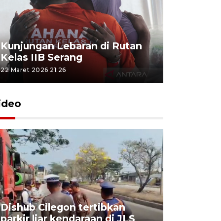
Kunjungan Lebaran di Rutan
Kelas IIB Serang
22 Maret 2026 21:26
ideo
Dishub Cilegon tertibkan
parkir liar kendaraan di JLS