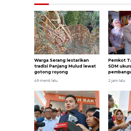
Warga Serang lestarikan
Pemkot Ta
tradisi Panjang Mulud lewat
SDM ukura
gotong royong
pembang
49 menit lalu
2 jam lalu