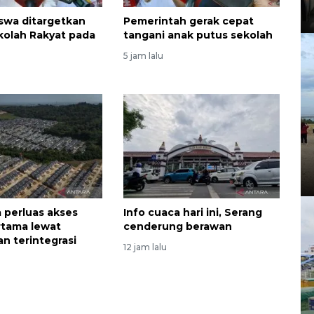
iswa ditargetkan
Pemerintah gerak cepat
olah Rakyat pada
tangani anak putus sekolah
5 jam lalu
 perluas akses
Info cuaca hari ini, Serang
rtama lewat
cenderung berawan
n terintegrasi
12 jam lalu