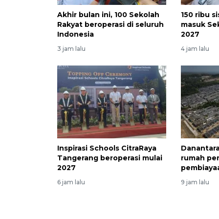
Akhir bulan ini, 100 Sekolah
150 ribu s
Rakyat beroperasi di seluruh
masuk Sek
Indonesia
2027
3 jam lalu
4 jam lalu
Inspirasi Schools CitraRaya
Danantara
Tangerang beroperasi mulai
rumah pe
2027
pembiayaa
6 jam lalu
9 jam lalu