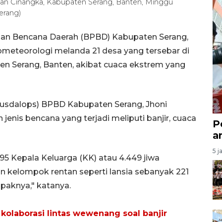
atan Cinangka, Kabupaten Serang, Banten, Minggu
erang)
an Bencana Daerah (BPBD) Kabupaten Serang,
ometeorologi melanda 21 desa yang tersebar di
n Serang, Banten, akibat cuaca ekstrem yang
usdalops) BPBD Kabupaten Serang, Jhoni
enis bencana yang terjadi meliputi banjir, cuaca
P
a
5 j
5 Kepala Keluarga (KK) atau 4.449 jiwa
n kelompok rentan seperti lansia sebanyak 221
paknya," katanya.
olaborasi lintas wewenang soal banjir