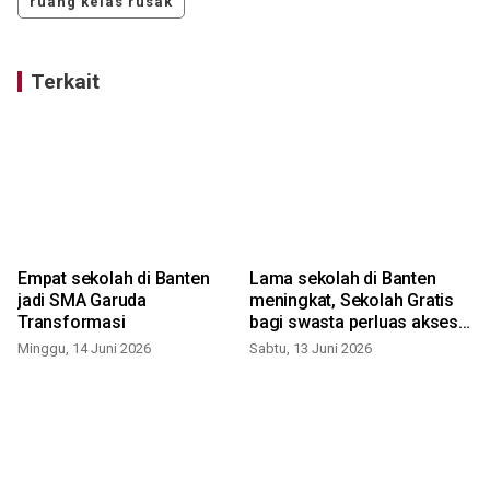
ruang kelas rusak
Terkait
Empat sekolah di Banten
Lama sekolah di Banten
jadi SMA Garuda
meningkat, Sekolah Gratis
Transformasi
bagi swasta perluas akses
pendidikan
Minggu, 14 Juni 2026
Sabtu, 13 Juni 2026
S