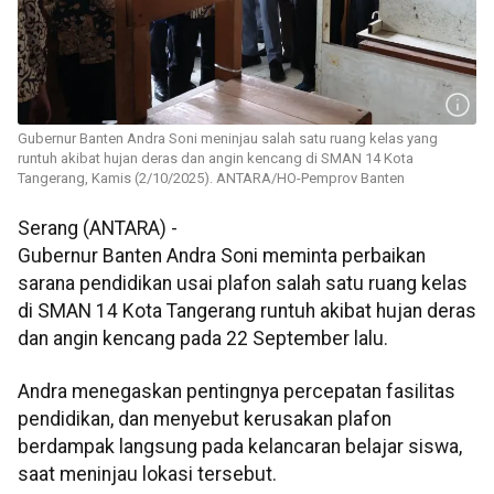
Gubernur Banten Andra Soni meninjau salah satu ruang kelas yang
runtuh akibat hujan deras dan angin kencang di SMAN 14 Kota
Tangerang, Kamis (2/10/2025). ANTARA/HO-Pemprov Banten
Serang (ANTARA) -
Gubernur Banten Andra Soni meminta perbaikan
sarana pendidikan usai plafon salah satu ruang kelas
di SMAN 14 Kota Tangerang runtuh akibat hujan deras
dan angin kencang pada 22 September lalu.
Andra menegaskan pentingnya percepatan fasilitas
pendidikan, dan menyebut kerusakan plafon
berdampak langsung pada kelancaran belajar siswa,
saat meninjau lokasi tersebut.