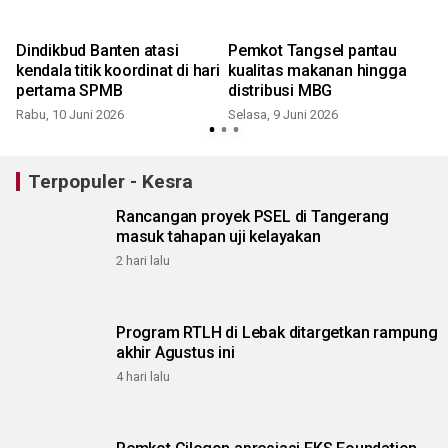
Dindikbud Banten atasi
Pemkot Tangsel pantau
n
kendala titik koordinat di hari
kualitas makanan hingga
pertama SPMB
distribusi MBG
Rabu, 10 Juni 2026
Selasa, 9 Juni 2026
S
Terpopuler - Kesra
Rancangan proyek PSEL di Tangerang
masuk tahapan uji kelayakan
2 hari lalu
Program RTLH di Lebak ditargetkan rampung
akhir Agustus ini
4 hari lalu