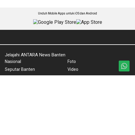
Unduh Mobile Apps untuk iOS dan Android
Jelajahi ANTARA News Banten
Nasional
Foto
Seputar Banten
Video
DPRD Banten
Ketentuan Penggunaan
Ekonomi
Kebijakan Privasi
Gaya Hidup
Pedoman Media Siber
Olahraga
Tentang Kami
Kesra
Rilis Pers
Polhukam
BrandA
ANTARA Foto
Korporat