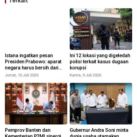
Terkait
Istana ingatkan pesan
Ini 12 lokasi yang digeledah
Presiden Prabowo: aparat
polisi terkait kasus dugaan
negara harus bersih dari
korupsi
korupsi
Jumat, 10 Juli 2026
Kamis, 9 Juli 2026
S
Pemprov Banten dan
Gubernur Andra Soni minta
Kementerian P2MI sinergi
dunia usaha utamakan