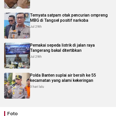
Ternyata satpam otak pencurian ompreng
MBG di Tangsel positif narkoba
Jul 29th
Pemakai sepeda listrik di jalan raya
Tangerang bakal ditertibkan
Jul 29th
Polda Banten suplai air bersih ke 55
kecamatan yang alami kekeringan
3 hari lalu
Foto