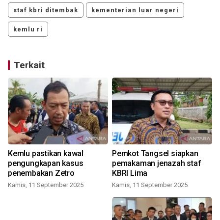
staf kbri ditembak
kementerian luar negeri
kemlu ri
Terkait
f
Kemlu pastikan kawal
Pemkot Tangsel siapkan
i
pengungkapan kasus
pemakaman jenazah staf
penembakan Zetro
KBRI Lima
Kamis, 11 September 2025
Kamis, 11 September 2025