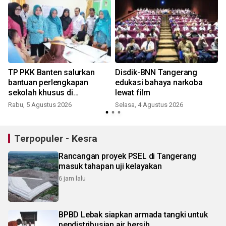
TP PKK Banten salurkan
Disdik-BNN Tangerang
bantuan perlengkapan
edukasi bahaya narkoba
sekolah khusus di
lewat film
Tangerang
Rabu, 5 Agustus 2026
Selasa, 4 Agustus 2026
Terpopuler - Kesra
Rancangan proyek PSEL di Tangerang
masuk tahapan uji kelayakan
6 jam lalu
BPBD Lebak siapkan armada tangki untuk
pendistribusian air bersih