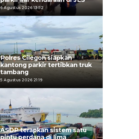
6 Agustus 2026 13:52
Polres Cilegon siapkan
kantong parkir tertibkan truk
tambang
5 Agustus 2026 21:19
ASDP terapkan sistem satu
pintu perdana di lima