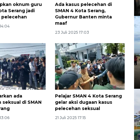
tapkan oknum guru
Ada kasus pelecehan di
ta Serang jadi
SMAN 4 Kota Serang,
a pelecehan
Gubernur Banten minta
maaf
 14:04
23 Juli 2025 17:03
narkan ada
Pelajar SMAN 4 Kota Serang
 seksual di SMAN
gelar aksi dugaan kasus
rang
pelecehan seksual
 13:06
21 Juli 2025 17:15