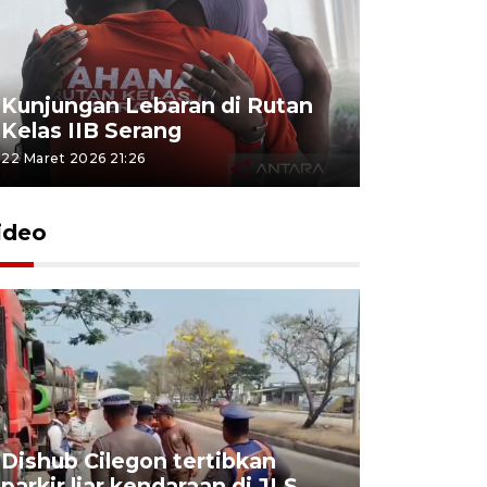
Kunjungan Lebaran di Rutan
Kelas IIB Serang
22 Maret 2026 21:26
ideo
Dishub Cilegon tertibkan
parkir liar kendaraan di JLS