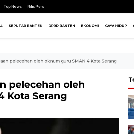
Top News
Rilis Pers
AL
SEPUTAR BANTEN
DPRD BANTEN
EKONOMI
GAYA HIDUP
dugaan pelecehan oleh oknum guru SMAN 4 Kota Serang
T
aan pelecehan oleh
 Kota Serang