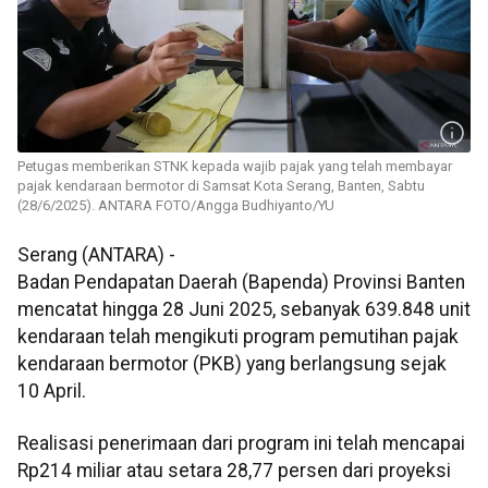
Petugas memberikan STNK kepada wajib pajak yang telah membayar
pajak kendaraan bermotor di Samsat Kota Serang, Banten, Sabtu
(28/6/2025). ANTARA FOTO/Angga Budhiyanto/YU
Serang (ANTARA) -
Badan Pendapatan Daerah (Bapenda) Provinsi Banten
mencatat hingga 28 Juni 2025, sebanyak 639.848 unit
kendaraan telah mengikuti program pemutihan pajak
kendaraan bermotor (PKB) yang berlangsung sejak
10 April.
Realisasi penerimaan dari program ini telah mencapai
Rp214 miliar atau setara 28,77 persen dari proyeksi