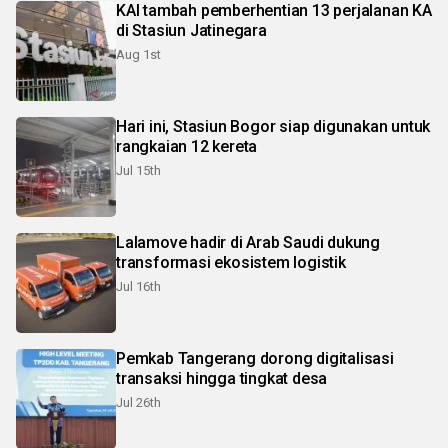
KAI tambah pemberhentian 13 perjalanan KA
di Stasiun Jatinegara
Aug 1st
Hari ini, Stasiun Bogor siap digunakan untuk
rangkaian 12 kereta
Jul 15th
Lalamove hadir di Arab Saudi dukung
transformasi ekosistem logistik
Jul 16th
Pemkab Tangerang dorong digitalisasi
transaksi hingga tingkat desa
Jul 26th