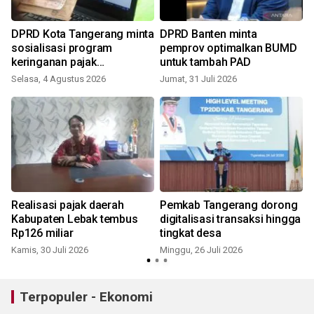
DPRD Kota Tangerang minta
DPRD Banten minta
sosialisasi program
pemprov optimalkan BUMD
keringanan pajak
untuk tambah PAD
dimasifkan
Selasa, 4 Agustus 2026
Jumat, 31 Juli 2026
R
Realisasi pajak daerah
Pemkab Tangerang dorong
Kabupaten Lebak tembus
digitalisasi transaksi hingga
Rp126 miliar
tingkat desa
Kamis, 30 Juli 2026
Minggu, 26 Juli 2026
S
Terpopuler - Ekonomi