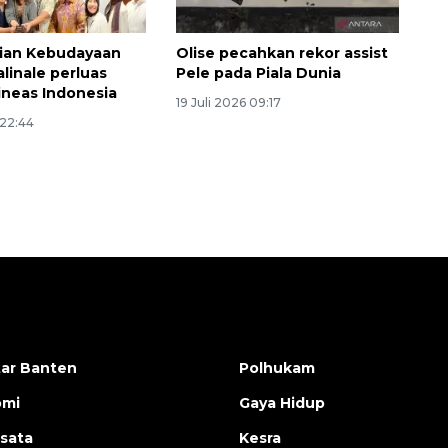
ian Kebudayaan
Olise pecahkan rekor assist
linale perluas
Pele pada Piala Dunia
ineas Indonesia
19 Juli 2026 09:17
 22:44
ar Banten
Polhukam
omi
Gaya Hidup
isata
Kesra