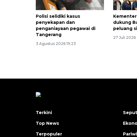
Polisi selidiki kasus
Kementer
penyekapan dan
dukung Ba
penganiayaan pegawai di
peluang s
Tangerang
27 Juli 2026
3 Agustus 2026 19:23
Terkini
Seput
Top News
Ekon
Terpopuler
Pariw