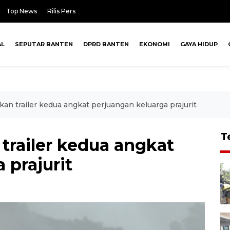
Top News
Rilis Pers
AL
SEPUTAR BANTEN
DPRD BANTEN
EKONOMI
GAYA HIDUP
rkan trailer kedua angkat perjuangan keluarga prajurit
T
 trailer kedua angkat
 prajurit