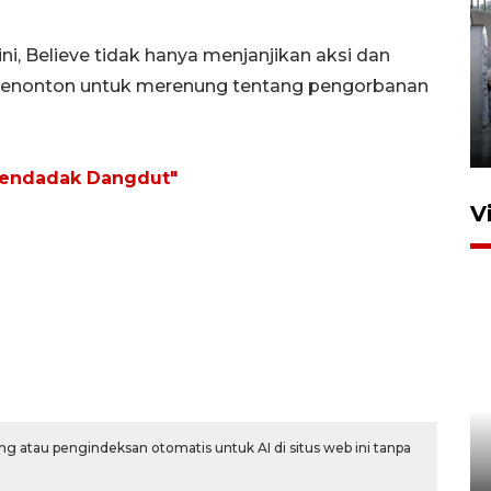
ini, Believe tidak hanya menjanjikan aksi dan
Kunjungan Lebaran di Rutan
 penonton untuk merenung tentang pengorbanan
Kelas IIB Serang
.
22 Maret 2026 21:26
"Mendadak Dangdut"
V
Kunjungi Cilegon, China lirik
potensi kerjasama di bidang
g atau pengindeksan otomatis untuk AI di situs web ini tanpa
maritim