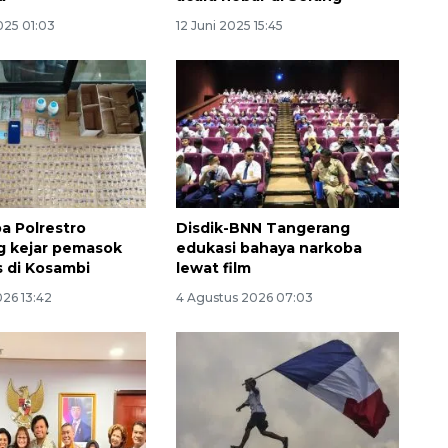
025 01:03
12 Juni 2025 15:45
a Polrestro
Disdik-BNN Tangerang
Ekonomi triwulan II-2026
g kejar pemasok
edukasi bahaya narkoba
tumbuh 5,29 persen
s di Kosambi
lewat film
2026-08-06 18:45:00
026 13:42
4 Agustus 2026 07:03