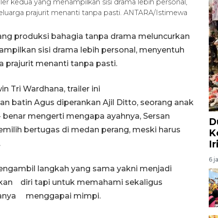
iler kedua yang menampilkan sisi drama lebih personal,
luarga prajurit menanti tanpa pasti. ANTARA/Istimewa
ang produksi bahagia tanpa drama meluncurkan
ampilkan sisi drama lebih personal, menyentuh
 prajurit menanti tanpa pasti.
 Tri Wardhana, trailer ini
batin Agus diperankan Ajil Ditto, seorang anak
- benar mengerti mengapa ayahnya, Sersan
D
milih bertugas di medan perang, meski harus
K
I
a.
6 j
ngambil langkah yang sama yakni menjadi
ikan diri tapi untuk memahami sekaligus
wanya menggapai mimpi.