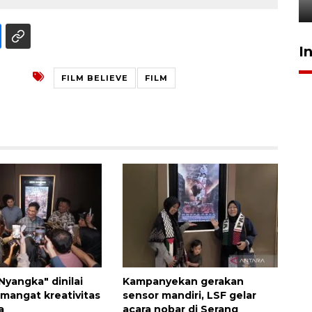
31 Juli 2026 17:40
I
FILM BELIEVE
FILM
Nyangka" dinilai
Kampanyekan gerakan
mangat kreativitas
sensor mandiri, LSF gelar
a
acara nobar di Serang