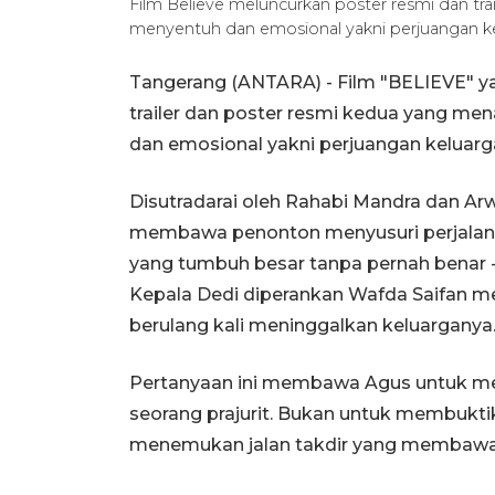
Film Believe meluncurkan poster resmi dan tra
menyentuh dan emosional yakni perjuangan ke
Tangerang (ANTARA) - Film "BELIEVE" y
trailer dan poster resmi kedua yang men
dan emosional yakni perjuangan keluarga
Disutradarai oleh Rahabi Mandra dan Arwin
membawa penonton menyusuri perjalanan 
yang tumbuh besar tanpa pernah benar 
Kepala Dedi diperankan Wafda Saifan me
berulang kali meninggalkan keluargany
Pertanyaan ini membawa Agus untuk me
seorang prajurit. Bukan untuk membukt
menemukan jalan takdir yang memba