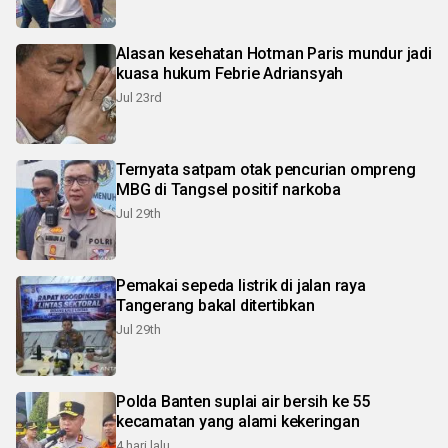
Alasan kesehatan Hotman Paris mundur jadi
kuasa hukum Febrie Adriansyah
Jul 23rd
Ternyata satpam otak pencurian ompreng
MBG di Tangsel positif narkoba
Jul 29th
Pemakai sepeda listrik di jalan raya
Tangerang bakal ditertibkan
Jul 29th
Polda Banten suplai air bersih ke 55
kecamatan yang alami kekeringan
4 hari lalu