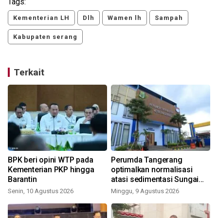
Tags:
Kementerian LH
Dlh
Wamen lh
Sampah
Kabupaten serang
Terkait
BPK beri opini WTP pada
Perumda Tangerang
Kementerian PKP hingga
optimalkan normalisasi
k
Barantin
atasi sedimentasi Sungai
Cisadane
Senin, 10 Agustus 2026
Minggu, 9 Agustus 2026