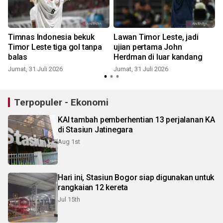
Timnas Indonesia bekuk
Lawan Timor Leste, jadi
Timor Leste tiga gol tanpa
ujian pertama John
balas
Herdman di luar kandang
Jumat, 31 Juli 2026
Jumat, 31 Juli 2026
S
Terpopuler - Ekonomi
KAI tambah pemberhentian 13 perjalanan KA
di Stasiun Jatinegara
Aug 1st
Hari ini, Stasiun Bogor siap digunakan untuk
rangkaian 12 kereta
Jul 15th