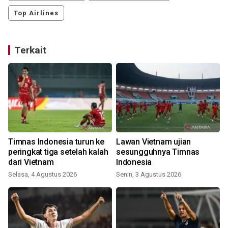
Top Airlines
Terkait
Timnas Indonesia turun ke
Lawan Vietnam ujian
peringkat tiga setelah kalah
sesungguhnya Timnas
dari Vietnam
Indonesia
Selasa, 4 Agustus 2026
Senin, 3 Agustus 2026
S