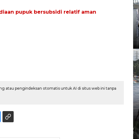
iaan pupuk bersubsidi relatif aman
g atau pengindeksan otomatis untuk AI di situs web ini tanpa