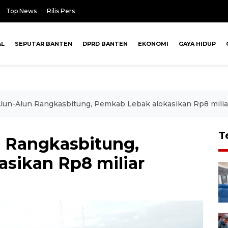
Top News
Rilis Pers
AL
SEPUTAR BANTEN
DPRD BANTEN
EKONOMI
GAYA HIDUP
lun-Alun Rangkasbitung, Pemkab Lebak alokasikan Rp8 milia
T
 Rangkasbitung,
sikan Rp8 miliar