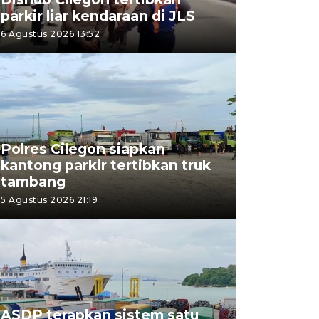
parkir liar kendaraan di JLS
6 Agustus 2026 13:52
Polres Cilegon siapkan
kantong parkir tertibkan truk
tambang
5 Agustus 2026 21:19
ASDP terapkan sistem satu