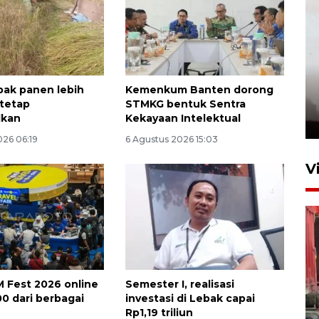
bak panen lebih
Kemenkum Banten dorong
 tetap
STMKG bentuk Sentra
lkan
Kekayaan Intelektual
026 06:19
6 Agustus 2026 15:03
V
 Fest 2026 online
Semester I, realisasi
500 dari berbagai
investasi di Lebak capai
Rp1,19 triliun