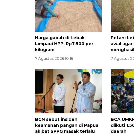
Harga gabah di Lebak
Petani Le
lampaui HPP, Rp7.500 per
awal agar
kilogram
menghasi
7 Agustus 2026 10:16
7 Agustus 2
BGN sebut insiden
BCA UMKM
keamanan pangan di Papua
diikuti 1.
akibat SPPG masak terlalu
daerah