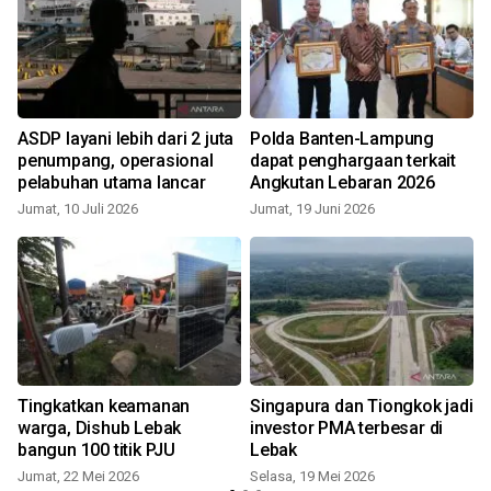
ASDP layani lebih dari 2 juta
Polda Banten-Lampung
penumpang, operasional
dapat penghargaan terkait
pelabuhan utama lancar
Angkutan Lebaran 2026
Jumat, 10 Juli 2026
Jumat, 19 Juni 2026
Tingkatkan keamanan
Singapura dan Tiongkok jadi
warga, Dishub Lebak
investor PMA terbesar di
n
bangun 100 titik PJU
Lebak
Jumat, 22 Mei 2026
Selasa, 19 Mei 2026
S