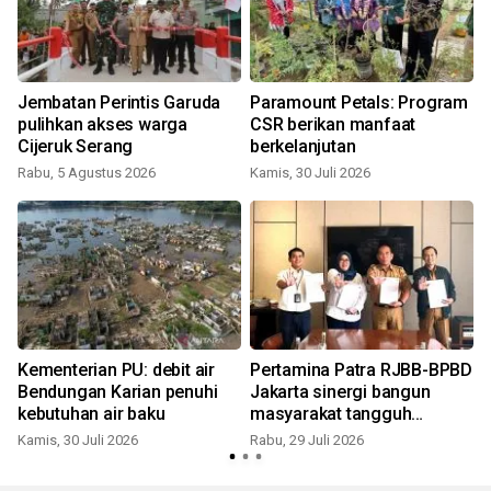
Jembatan Perintis Garuda
Paramount Petals: Program
pulihkan akses warga
CSR berikan manfaat
Cijeruk Serang
berkelanjutan
S
Rabu, 5 Agustus 2026
Kamis, 30 Juli 2026
Kementerian PU: debit air
Pertamina Patra RJBB-BPBD
Bendungan Karian penuhi
Jakarta sinergi bangun
kebutuhan air baku
masyarakat tangguh
bencana
Kamis, 30 Juli 2026
Rabu, 29 Juli 2026
J