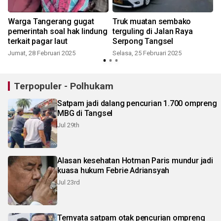
Warga Tangerang gugat
Truk muatan sembako
pemerintah soal hak lindung
terguling di Jalan Raya
terkait pagar laut
Serpong Tangsel
Jumat, 28 Februari 2025
Selasa, 25 Februari 2025
J
Terpopuler - Polhukam
Satpam jadi dalang pencurian 1.700 ompreng
MBG di Tangsel
Jul 29th
Alasan kesehatan Hotman Paris mundur jadi
kuasa hukum Febrie Adriansyah
Jul 23rd
Ternyata satpam otak pencurian ompreng