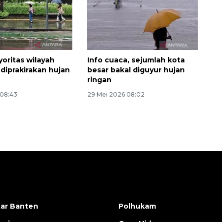
oritas wilayah
Info cuaca, sejumlah kota
 diprakirakan hujan
besar bakal diguyur hujan
ringan
 08:43
29 Mei 2026 08:02
ar Banten
Polhukam