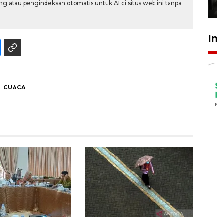
g atau pengindeksan otomatis untuk AI di situs web ini tanpa
31 Juli 2026 17:40
I
N CUACA