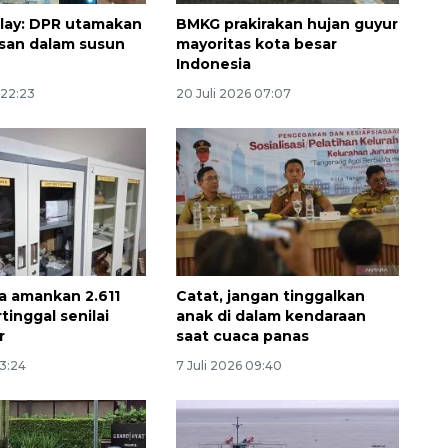
lay: DPR utamakan
BMKG prakirakan hujan guyur
asan dalam susun
mayoritas kota besar
Indonesia
 22:23
20 Juli 2026 07:07
Awas penipuan berbasis AI
ta amankan 2.611
Catat, jangan tinggalkan
2026-08-07 13:45:00
tinggal senilai
anak di dalam kendaraan
r
saat cuaca panas
13:24
7 Juli 2026 09:40