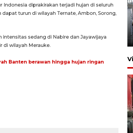
Indonesia diprakirakan terjadi hujan di seluruh
 dapat turun di wilayah Ternate, Ambon, Sorong,
Kunjungan Lebaran di Rutan
Kelas IIB Serang
intensitas sedang di Nabire dan Jayawijaya
22 Maret 2026 21:26
ir di wilayah Merauke.
V
yah Banten berawan hingga hujan ringan
Kunjungi Cilegon, China lirik
potensi kerjasama di bidang
maritim