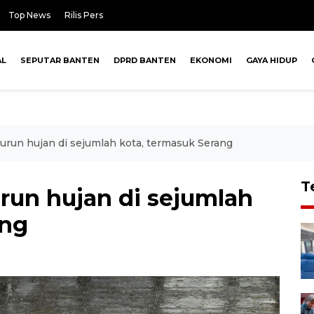
Top News
Rilis Pers
AL
SEPUTAR BANTEN
DPRD BANTEN
EKONOMI
GAYA HIDUP
urun hujan di sejumlah kota, termasuk Serang
T
run hujan di sejumlah
ang