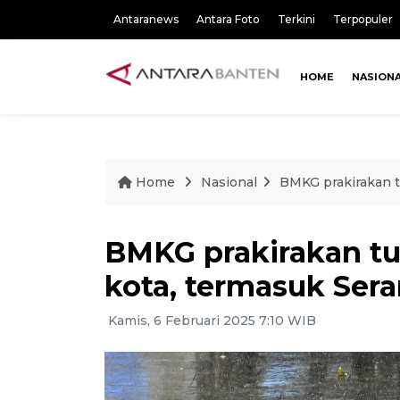
Antaranews
Antara Foto
Terkini
Terpopuler
HOME
NASION
Home
Nasional
BMKG prakirakan t
BMKG prakirakan tu
kota, termasuk Ser
Kamis, 6 Februari 2025 7:10 WIB