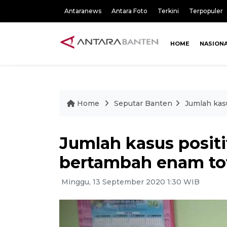
Antaranews
Antara Foto
Terkini
Terpopuler
HOME
NASION
Home
Seputar Banten
Jumlah kas
Jumlah kasus positi
bertambah enam tot
Minggu, 13 September 2020 1:30 WIB