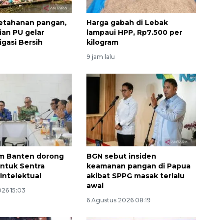
etahanan pangan,
Harga gabah di Lebak
an PU gelar
lampaui HPP, Rp7.500 per
igasi Bersih
kilogram
9 jam lalu
Ekonomi triwulan II-2026
tumbuh 5,29 persen
2026-08-06 18:45:00
 Banten dorong
BGN sebut insiden
ntuk Sentra
keamanan pangan di Papua
Intelektual
akibat SPPG masak terlalu
awal
026 15:03
6 Agustus 2026 08:19