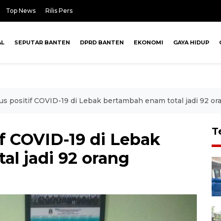
Top News
Rilis Pers
AL
SEPUTAR BANTEN
DPRD BANTEN
EKONOMI
GAYA HIDUP
us positif COVID-19 di Lebak bertambah enam total jadi 92 or
T
f COVID-19 di Lebak
al jadi 92 orang