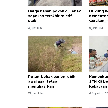
Harga bahan pokok di Lebak
Dukung k
sepekan terakhir relatif
Kementeri
stabil
Gerakan Ir
3 jam lalu
6 jam lalu
Petani Lebak panen lebih
Kemenkum
awal agar tetap
STMKG be
menghasilkan
Kekayaan 
13 jam lalu
6 Agustus 2