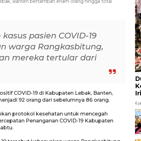
Lebak, Banten bertambah enam orang hingga total
asus pasien COVID-19
an warga Rangkasbitung,
n mereka tertular dari
D
K
I
ositif COVID-19 di Kabupaten Lebak, Banten,
njadi 92 orang dari sebelumnya 86 orang.
6 j
apkan protokol kesehatan untuk mencegah
 Percepatan Penanganan COVID-19 Kabupaten
abtu.