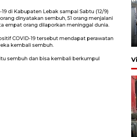
19 di Kabupaten Lebak sampai Sabtu (12/9)
 orang dinyatakan sembuh, 51 orang menjalani
Kunjungan Lebaran di Rutan
rta empat orang dilaporkan meninggal dunia.
Kelas IIB Serang
positif COVID-19 tersebut mendapat perawatan
22 Maret 2026 21:26
eka kembali sembuh.
itu sembuh dan bisa kembali berkumpul
V
Kunjungi Cilegon, China lirik
potensi kerjasama di bidang
maritim